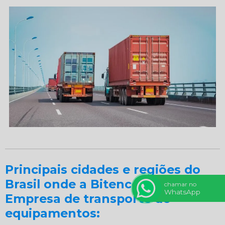
Principais cidades e regiões do
Brasil onde a Bitencourt atende
chamar no
WhatsApp
Empresa de transporte de
equipamentos: