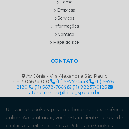
Home
Empresa
Serviços
Informações
Contato
Mapa do site
CONTATO
Av. Jônia - Vila Alexandria São Paulo
CEP: 04634-010
(11) 5677-0449
(11) 5678-
2180
(11) 5678-7664
(11) 98237-0126
atendimento@bitlogsp.com.br
Envie sua mensagem!