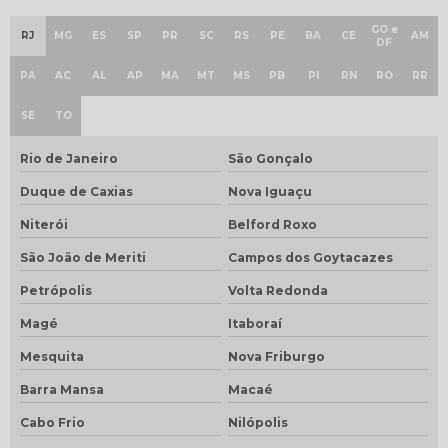
GO e
RJ
MG
ES
SP
PR
SC
RS
PE
BA
CE
AM
DF
PA
AC
AL
AP
MA
MT
MS
PB
PI
RN
RO
RR
SE
TO
Rio de Janeiro
São Gonçalo
Duque de Caxias
Nova Iguaçu
Niterói
Belford Roxo
São João de Meriti
Campos dos Goytacazes
Petrópolis
Volta Redonda
Magé
Itaboraí
Mesquita
Nova Friburgo
Barra Mansa
Macaé
Cabo Frio
Nilópolis