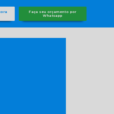
gora
Faça seu orçamento por
Whatsapp
 de transporte de cargas
nsporte de carga
 transporte de carga nacional
ransporte de cargas perigosas
nsporte de produtos quimicos
erigosos
rigosos sp
nto e transporte de cargas
sporte de cargas