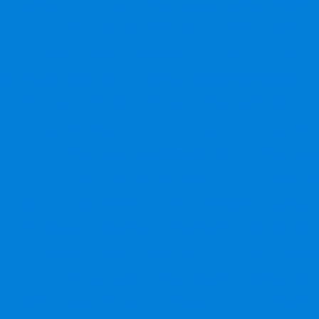
Transportadora que transporte produtos quimicos
Transporte de amostras biológicas
Transport
Transporte carga química
Transporte de carga
Transporte de cargas
Transporte de cargas aereas
Transporte de cargas delicadas
Transporte de cargas 
Transporte de cargas e encomendas
Transporte d
Transporte de cargas especiais
Transporte d
Transporte de cargas fracionadas
Transporte 
Transporte de cargas de grandes dimensões
Transpor
Transporte de cargas intermunicipal
Transporte d
Transporte de cargas logística
Transporte de c
Transporte de cargas pequenas
Transporte d
Transporte de cargas perigosas rodoviário
Transpor