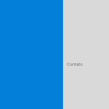
Transporte de amostras
e de carga geral
 terrestre nacional
Transporte de cargas aviao
diferenciadas e especiais
e cargas equipamentos
e cargas fechadas
de cargas frágeis
Contato
te de cargas interestadual
e cargas internacional
argas não perigosas
e cargas perigosas
te de cargas rodoviário