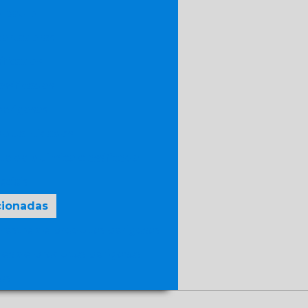
o paulo
portadoras
ificados
ssificados
perigosos
s quantidades
te de quimico classificado
eciais
cionadas
restre de produtos perigosos
tes de produtos perigosos
os