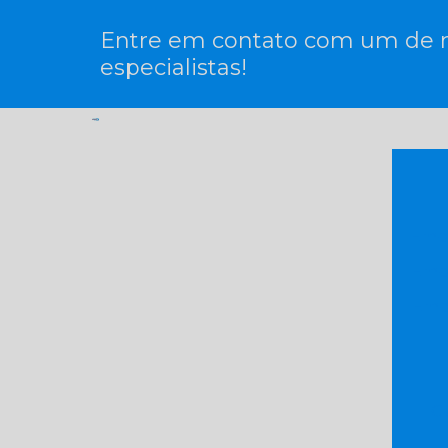
Entre em contato com um de 
especialistas!
Empr
Empr
Empr
G