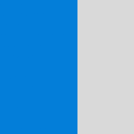
e cargas e serviço
de cargas terrestre
umentos internacional
e equipamentos industriais
 de equipamentos de ti
argas perigosas
nacional de cargas
oduto quimico fracionado
de produtos não perigosos
caminhão
cionados
idade limitada
produtos perigosos rodoviário