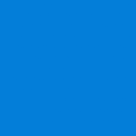
Transporte de cargas são paulo
Transporte d
Transporte de cargas e tecnologia
Transporte 
Transporte de cargas via aerea
Transporte de doc
ransporte de equipamentos eletronicos
Transporte d
Transporte de equipamentos sensíveis
Transporte
Transporte manuseio e acondicionamento de c
Transporte de materiais perigosos
Transporte 
Transporte de produto inflamavel
Transporte de pr
Transporte de produto quimico a granel
Transporte 
Transporte de produtos perigosos em 
Transporte de produtos perigosos fra
Transporte de produtos perigosos em quant
sporte de produtos perigosos rodovia
Transporte de 