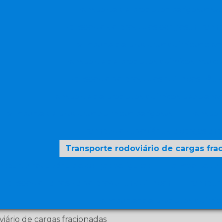
Transporte de produtos perigosos sa
Transporte de produtos perigosos trans
Transporte de produtos quimicos class
Transporte de produtos quimicos não cla
Transporte de produtos químicos não 
Transporte de produtos quimicos pequena
Transporte de produtos quimicos perigosos
Transpor
Transporte rodoviário de cargas esp
Transporte rodoviário de cargas fra
nsporte rodoviário de cargas perigosas
Transporte ter
Transporte terrestre de produtos químicos
Transpor
Transportes de produtos quimic
iário de cargas fracionadas