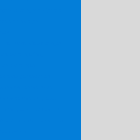
ação de cargas perigosas
sporte de carga
ntos
Transferencia de cargas
ora de carga frágil
dora de cargas
 de cargas especiais
dora de cargas leves
ra de cargas perigosas
 de cargas em são paulo
adora de produto quimico
 sao paulo