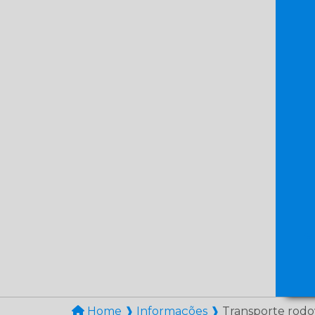
Tra
Home ❱
Informações ❱
Transporte rodov