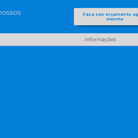
nossos
Faça seu orçamento a
mesmo
Informações
Carregamento e descarregamento de cargas
Custo
Empresa de logistica reversa
Empresa de tra
esa de transporte de carga internacional
Empresa de
esa de transporte de cargas pequenas
Empresa de t
esa de transporte de equipamentos
Empresa de tra
Empresas de transporte de produtos p
Empresas de transporte de produtos pe
estão de transporte de produtos perigosos
Levantame
Manuseio de carga perigosa
Manuseio e tran