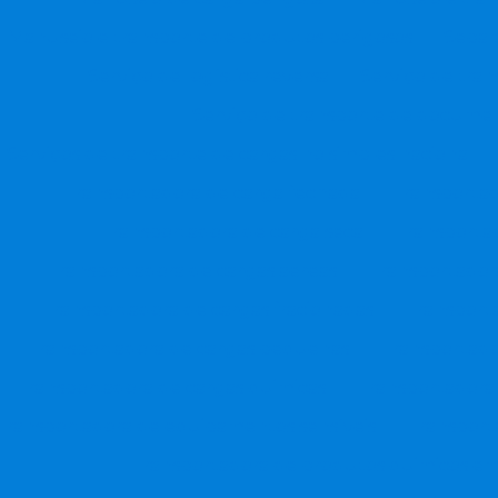
Manuseio e transporte de produtos perigosos
Separ
Serviço de logística reversa
Serviço de tran
Serviço de transporte de docume
Serviços de transporte de cargas no simples nacional
Transportadora de carga fechada
Transportad
Transportadora de carga seca
Transporta
Transportadora de cargas aereas
Transportadora
Transportadora de cargas fracionadas
Transporta
Transportadora de cargas pequenas
Transportado
Transportadora de cargas quimicas
Transportadora
Transportadora de equipamentos sensíveis
Transport
Transportadora de produtos quimicos em